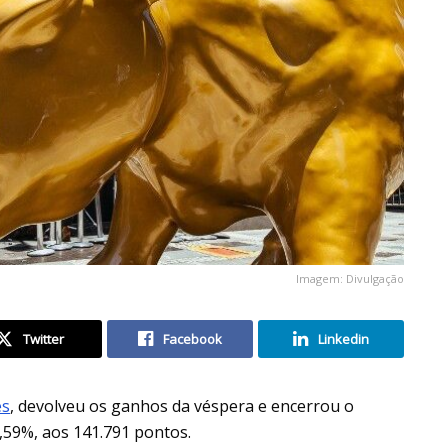
Imagem: Divulgação
Twitter
Facebook
Linkedin
es
, devolveu os ganhos da véspera e encerrou o
,59%, aos 141.791 pontos.