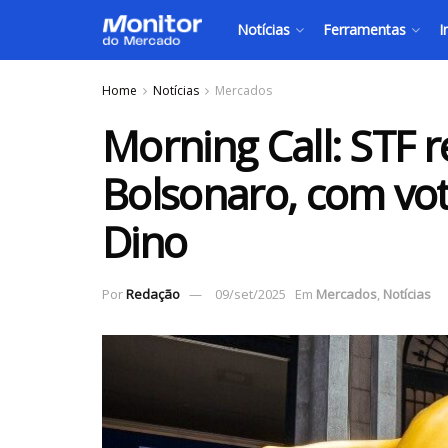
Notícias
Ferramentas
I
Home
Notícias
Mercados
Morning Call: STF 
Bolsonaro, com vot
Dino
Por
Redação
09/set/2025
Em
Mercados
,
Notícias