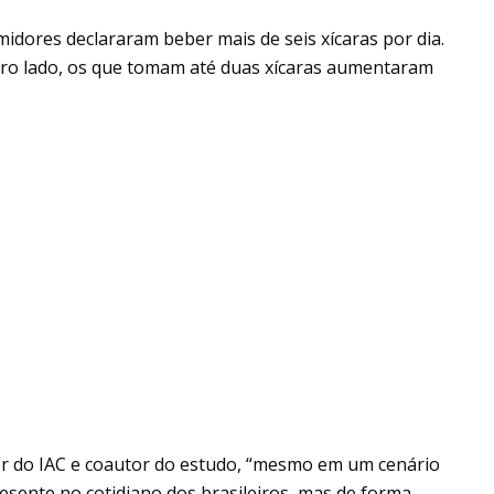
dores declararam beber mais de seis xícaras por dia.
tro lado, os que tomam até duas xícaras aumentaram
or do IAC e coautor do estudo, “mesmo em um cenário
resente no cotidiano dos brasileiros, mas de forma