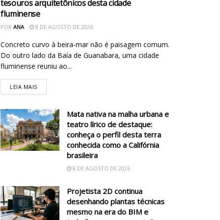
tesouros arquitetônicos desta cidade
fluminense
POR
ANA
8 DE AGOSTO DE 2026
Concreto curvo à beira-mar não é paisagem comum.
Do outro lado da Baía de Guanabara, uma cidade
fluminense reuniu ao...
LEIA MAIS
Mata nativa na malha urbana e
teatro lírico de destaque:
conheça o perfil desta terra
conhecida como a Califórnia
brasileira
8 DE AGOSTO DE 2026
Projetista 2D continua
desenhando plantas técnicas
mesmo na era do BIM e