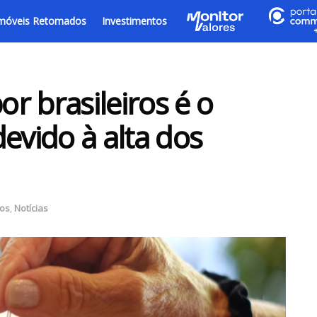
móveis Retomados
Investimentos
r brasileiros é o
evido à alta dos
os
,
Notícias