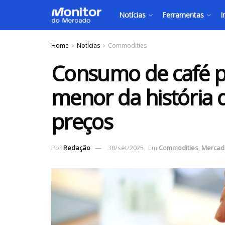
Notícias
Ferramentas
I
Home
Notícias
Commodities
Consumo de café po
menor da história d
preços
Por
Redação
30/set/2025
Em
Commodities
,
Mercad