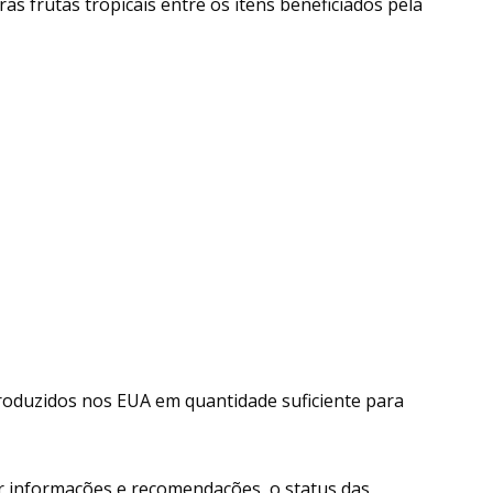
ras frutas tropicais entre os itens beneficiados pela
produzidos nos EUA em quantidade suficiente para
r informações e recomendações, o status das