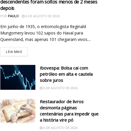
descendentes foram soltos menos de 2 meses
depois
POR
PAULO
6 DE AGOSTO DE 2026
Em junho de 1935, o entomologista Reginald
Mungomery levou 102 sapos do Havaí para
Queensland, mas apenas 101 chegaram vivos....
LEIA MAIS
Ibovespa: Bolsa cai com
petróleo em alta e cautela
sobre juros
6 DE AGOSTO DE 2026
Restaurador de livros
desmonta páginas
centenárias para impedir que
a história vire pó
6 DE AGOSTO DE 2026