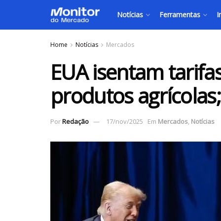
Notícias
Ferramentas
I
Home
Notícias
Mercados
EUA isentam tarifa
produtos agrícolas;
Por
Redação
17/nov/2025
Em
Mercados
,
Notícias