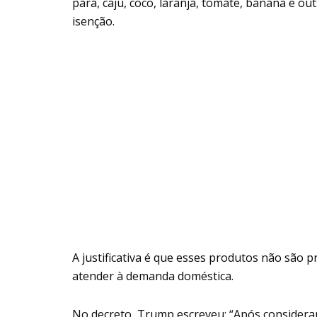
pará, caju, coco, laranja, tomate, banana e out
isenção.
A justificativa é que esses produtos não são 
atender à demanda doméstica.
No decreto, Trump escreveu: “Após considera