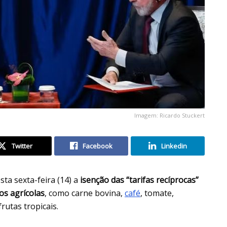
Imagem: Ricardo Stuckert
Twitter
Facebook
Linkedin
ta sexta-feira (14) a
isenção das “tarifas recíprocas”
os agrícolas
, como carne bovina,
café
, tomate,
rutas tropicais.