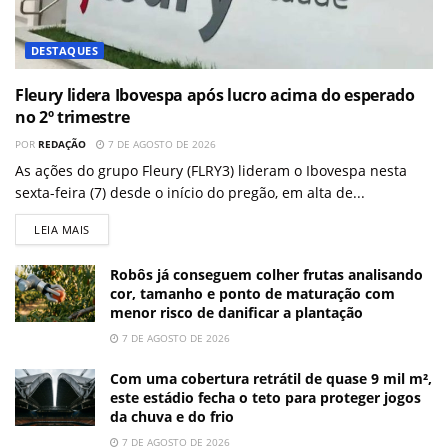
DESTAQUES
Fleury lidera Ibovespa após lucro acima do esperado
no 2º trimestre
POR
REDAÇÃO
7 DE AGOSTO DE 2026
As ações do grupo Fleury (FLRY3) lideram o Ibovespa nesta
sexta-feira (7) desde o início do pregão, em alta de...
LEIA MAIS
Robôs já conseguem colher frutas analisando
cor, tamanho e ponto de maturação com
menor risco de danificar a plantação
7 DE AGOSTO DE 2026
Com uma cobertura retrátil de quase 9 mil m²,
este estádio fecha o teto para proteger jogos
da chuva e do frio
7 DE AGOSTO DE 2026