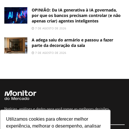
OPINIÃO: Da IA generativa à IA governada,
por que os bancos precisam controlar (e não
apenas criar) agentes inteligentes
7 DE AGOSTO DE 2026
A adega saiu do armário e passou a fazer
parte da decoração da sala
7 DE AGOSTO DE 2026
Notícias, análises e dados para você tomar as melhores decisões.
Utilizamos cookies para oferecer melhor
Navegue no site
experiência, melhorar o desempenho, analisar