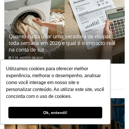
Quanto custa usar uma secadora de roupas
toda semana em 2026 e qual é o impacto real
na conta de luz
9 DE AGOSTO DE 2026
Utilizamos cookies para oferecer melhor
experiência, melhorar o desempenho, analisar
como você interage em nosso site e
ÚLTIMAS NOTÍCIAS
personalizar conteúdo. Ao utilizar este site, você
concorda com o uso de cookies.
Ok, entendi!