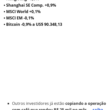
• Shanghai SE Comp. +0,9%
• MSCI World +0,1%
• MSCI EM -0,1%
• Bitcoin -0,9% a US$ 90.348,13
Outros investidores já estão
copiando a operação
com café que rendeu R$ 25 mil no mês
—
saiba