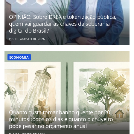
OPINIÃO: Sobre DREX e tokenização pública,
quem vai guardar as chaves da soberania
digital do Brasil?
9 DE AGOSTO DE 2026
ECONOMIA
Quanto custa tomar banho quente por 20
minutos todos os dias e quanto o chuveiro
pode pesar no orçamento anual