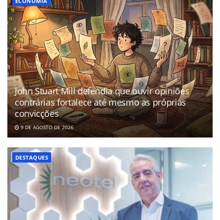
ECONOMIA
John Stuart Mill defendia que ouvir opiniões
contrárias fortalece até mesmo as próprias
convicções
9 DE AGOSTO DE 2026
DESTAQUES