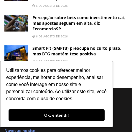
6 DE AGOSTO DE 2026
Percepção sobre bets como investimento cai,
mas apostas seguem em alta, diz
FecomercioSP
6 DE AGOSTO DE 2026
Smart Fit (SMFT3) preocupa no curto prazo,
mas BTG mantém tese positiva
6 DE AGOSTO DE 2026
Utilizamos cookies para oferecer melhor
experiência, melhorar o desempenho, analisar
como você interage em nosso site e
personalizar conteúdo. Ao utilizar este site, você
concorda com o uso de cookies.
Ok, entendi!
Notícias, análises e dados para você tomar as melhores decisões.
Navegue no site