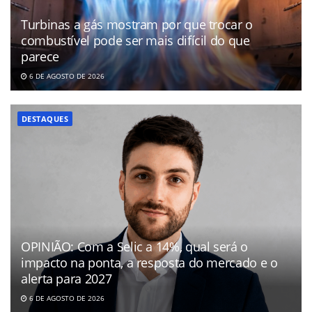
Turbinas a gás mostram por que trocar o
combustível pode ser mais difícil do que
parece
6 DE AGOSTO DE 2026
DESTAQUES
OPINIÃO: Com a Selic a 14%, qual será o
impacto na ponta, a resposta do mercado e o
alerta para 2027
6 DE AGOSTO DE 2026