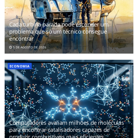
Cada turbina parada pode esconder um
problema que só um técnico consegue
encontrar
5 DE AGOSTO DE 2026
ECONOMIA
Computadores avaliam milhões de moléculas
para encontrar catalisadores capazes de
produzir combustíveis mais eficientes