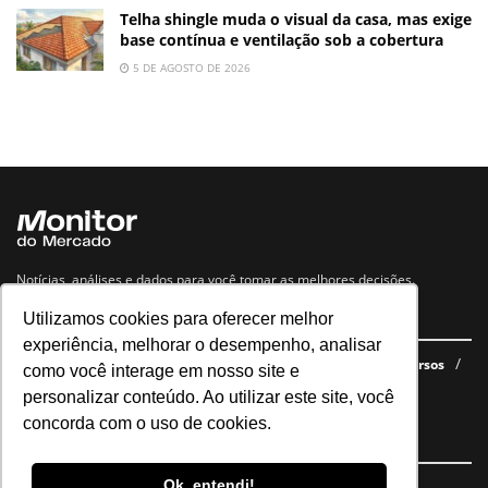
Telha shingle muda o visual da casa, mas exige
base contínua e ventilação sob a cobertura
5 DE AGOSTO DE 2026
Notícias, análises e dados para você tomar as melhores decisões.
Utilizamos cookies para oferecer melhor
Navegue no site
experiência, melhorar o desempenho, analisar
Últimas notícias
Quem somos
E-books gratuitos
Cursos
como você interage em nosso site e
Política de privacidade
personalizar conteúdo. Ao utilizar este site, você
concorda com o uso de cookies.
Siga nossas redes
Ok, entendi!