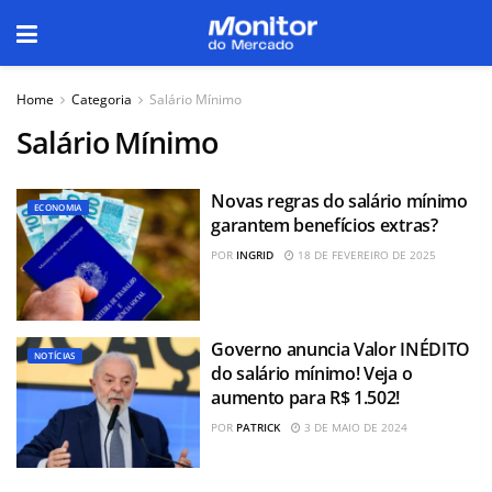
Home
Categoria
Salário Mínimo
Salário Mínimo
Novas regras do salário mínimo
ECONOMIA
garantem benefícios extras?
POR
INGRID
18 DE FEVEREIRO DE 2025
Governo anuncia Valor INÉDITO
NOTÍCIAS
do salário mínimo! Veja o
aumento para R$ 1.502!
POR
PATRICK
3 DE MAIO DE 2024