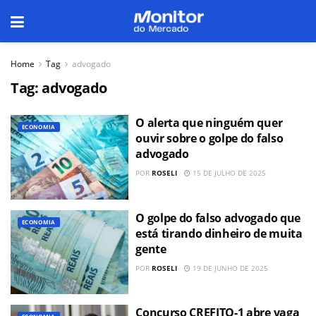
Home
Tag
advogado
Tag:
advogado
O alerta que ninguém quer
ECONOMIA
ouvir sobre o golpe do falso
advogado
POR
ROSELI
15 DE JULHO DE 2025
O golpe do falso advogado que
ECONOMIA
está tirando dinheiro de muita
gente
POR
ROSELI
19 DE JUNHO DE 2025
Concurso CREFITO-1 abre vaga