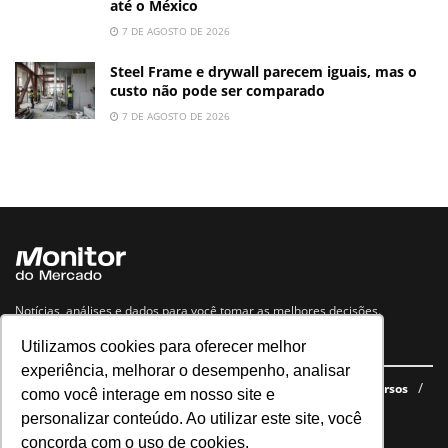
até o México
7 DE AGOSTO DE 2026
Steel Frame e drywall parecem iguais, mas o
custo não pode ser comparado
7 DE AGOSTO DE 2026
Notícias, análises e dados para você tomar as melhores decisões.
Utilizamos cookies para oferecer melhor
Navegue no site
experiência, melhorar o desempenho, analisar
Últimas notícias
Quem somos
E-books gratuitos
Cursos
como você interage em nosso site e
Política de privacidade
personalizar conteúdo. Ao utilizar este site, você
concorda com o uso de cookies.