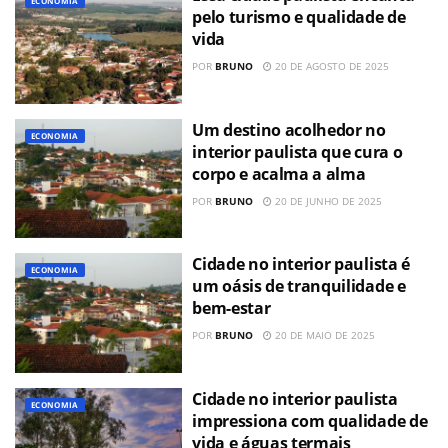
ECONOMIA
pelo turismo e qualidade de
vida
POR
BRUNO
20 DE AGOSTO DE 2025
Um destino acolhedor no
ECONOMIA
interior paulista que cura o
corpo e acalma a alma
POR
BRUNO
20 DE JUNHO DE 2025
Cidade no interior paulista é
ECONOMIA
um oásis de tranquilidade e
bem-estar
POR
BRUNO
20 DE MAIO DE 2025
Cidade no interior paulista
ECONOMIA
impressiona com qualidade de
vida e águas termais