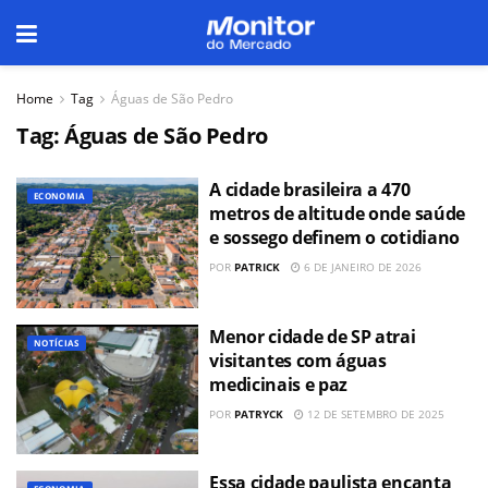
Home
Tag
Águas de São Pedro
Tag:
Águas de São Pedro
A cidade brasileira a 470
ECONOMIA
metros de altitude onde saúde
e sossego definem o cotidiano
POR
PATRICK
6 DE JANEIRO DE 2026
Menor cidade de SP atrai
NOTÍCIAS
visitantes com águas
medicinais e paz
POR
PATRYCK
12 DE SETEMBRO DE 2025
Essa cidade paulista encanta