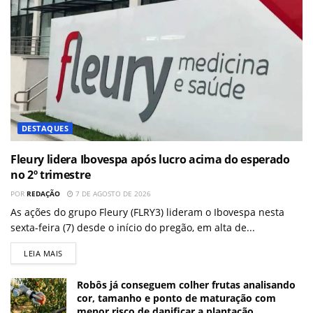
DESTAQUES
Fleury lidera Ibovespa após lucro acima do esperado
no 2º trimestre
POR
REDAÇÃO
7 DE AGOSTO DE 2026
As ações do grupo Fleury (FLRY3) lideram o Ibovespa nesta
sexta-feira (7) desde o início do pregão, em alta de...
LEIA MAIS
Robôs já conseguem colher frutas analisando
cor, tamanho e ponto de maturação com
menor risco de danificar a plantação