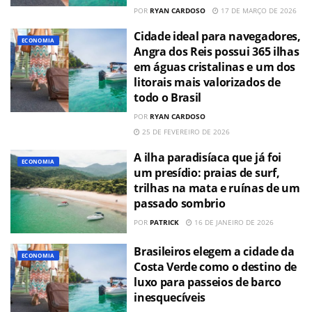
POR
RYAN CARDOSO
17 DE MARÇO DE 2026
Cidade ideal para navegadores,
ECONOMIA
Angra dos Reis possui 365 ilhas
em águas cristalinas e um dos
litorais mais valorizados de
todo o Brasil
POR
RYAN CARDOSO
25 DE FEVEREIRO DE 2026
A ilha paradisíaca que já foi
ECONOMIA
um presídio: praias de surf,
trilhas na mata e ruínas de um
passado sombrio
POR
PATRICK
16 DE JANEIRO DE 2026
Brasileiros elegem a cidade da
ECONOMIA
Costa Verde como o destino de
luxo para passeios de barco
inesquecíveis