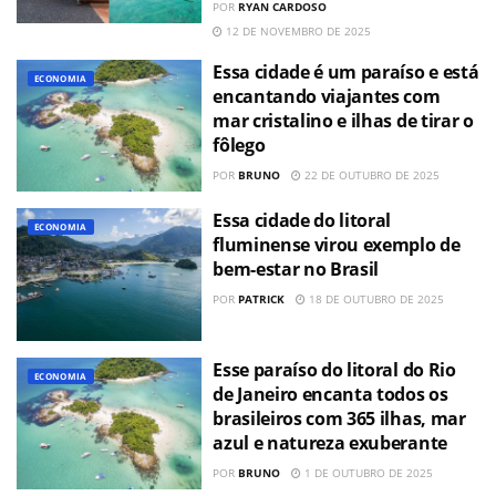
POR
RYAN CARDOSO
12 DE NOVEMBRO DE 2025
Essa cidade é um paraíso e está
ECONOMIA
encantando viajantes com
mar cristalino e ilhas de tirar o
fôlego
POR
BRUNO
22 DE OUTUBRO DE 2025
Essa cidade do litoral
ECONOMIA
fluminense virou exemplo de
bem-estar no Brasil
POR
PATRICK
18 DE OUTUBRO DE 2025
Esse paraíso do litoral do Rio
ECONOMIA
de Janeiro encanta todos os
brasileiros com 365 ilhas, mar
azul e natureza exuberante
POR
BRUNO
1 DE OUTUBRO DE 2025