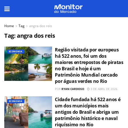
Home
Tag
angra dos reis
Tag:
angra dos reis
Região visitada por europeus
ECONOMIA
há 522 anos, foi um dos
maiores entrepostos de piratas
no Brasil e hoje é um
Patrimônio Mundial cercado
por águas verdes no Rio
POR
RYAN CARDOSO
3 DE ABRIL DE 2026
Cidade fundada há 522 anos é
ECONOMIA
um dos municípios mais
antigos do Brasil e abriga um
patrimônio histórico e naval
riquíssimo no Rio