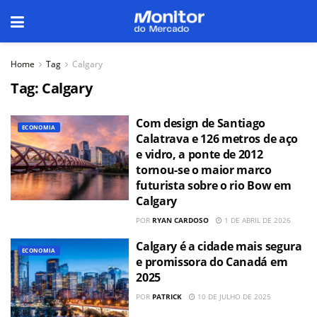
Home
Tag
Calgary
Tag:
Calgary
Com design de Santiago
ECONOMIA
Calatrava e 126 metros de aço
e vidro, a ponte de 2012
tornou-se o maior marco
futurista sobre o rio Bow em
Calgary
POR
RYAN CARDOSO
1 DE ABRIL DE 2026
Calgary é a cidade mais segura
ECONOMIA
e promissora do Canadá em
2025
POR
PATRICK
10 DE JULHO DE 2025