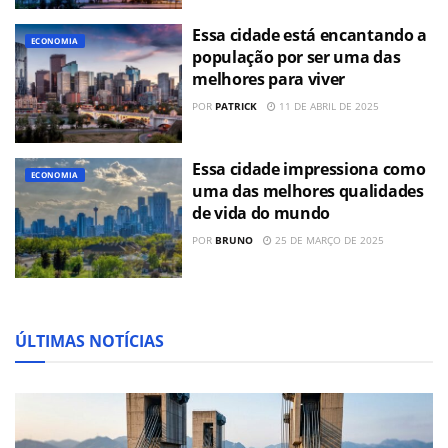
Essa cidade está encantando a
ECONOMIA
população por ser uma das
melhores para viver
POR
PATRICK
11 DE ABRIL DE 2025
Essa cidade impressiona como
ECONOMIA
uma das melhores qualidades
de vida do mundo
POR
BRUNO
25 DE MARÇO DE 2025
ÚLTIMAS NOTÍCIAS