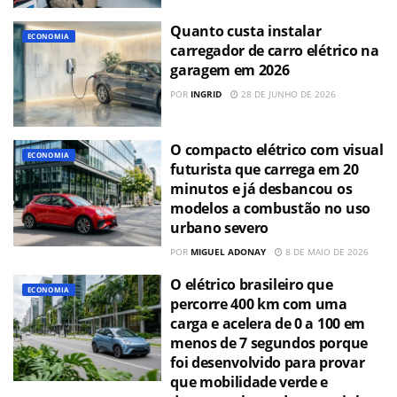
Quanto custa instalar
ECONOMIA
carregador de carro elétrico na
garagem em 2026
POR
INGRID
28 DE JUNHO DE 2026
O compacto elétrico com visual
ECONOMIA
futurista que carrega em 20
minutos e já desbancou os
modelos a combustão no uso
urbano severo
POR
MIGUEL ADONAY
8 DE MAIO DE 2026
O elétrico brasileiro que
ECONOMIA
percorre 400 km com uma
carga e acelera de 0 a 100 em
menos de 7 segundos porque
foi desenvolvido para provar
que mobilidade verde e