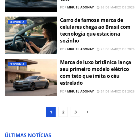
POR
MIGUEL ADONAY
26 DE MARÇO DE 2026
Carro de famosa marca de
ECONOMIA
celulares chega ao Brasil com
tecnologia que estaciona
sozinho
POR
MIGUEL ADONAY
25 DE MARÇO DE 2026
Marca de luxo britânica lança
ECONOMIA
seu primeiro modelo elétrico
com teto que imita o céu
estrelado
POR
MIGUEL ADONAY
24 DE MARÇO DE 2026
1
2
3
ÚLTIMAS NOTÍCIAS