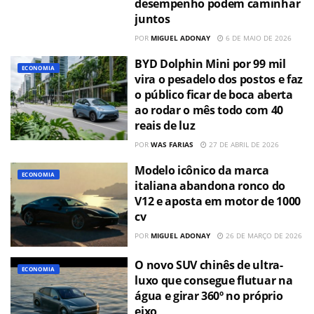
desempenho podem caminhar
juntos
POR
MIGUEL ADONAY
6 DE MAIO DE 2026
BYD Dolphin Mini por 99 mil
ECONOMIA
vira o pesadelo dos postos e faz
o público ficar de boca aberta
ao rodar o mês todo com 40
reais de luz
POR
WAS FARIAS
27 DE ABRIL DE 2026
Modelo icônico da marca
ECONOMIA
italiana abandona ronco do
V12 e aposta em motor de 1000
cv
POR
MIGUEL ADONAY
26 DE MARÇO DE 2026
O novo SUV chinês de ultra-
ECONOMIA
luxo que consegue flutuar na
água e girar 360º no próprio
eixo