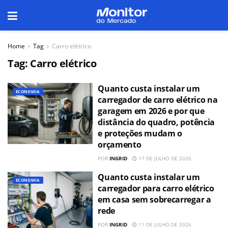
Home
Tag
Carro elétrico
Tag:
Carro elétrico
Quanto custa instalar um
ECONOMIA
carregador de carro elétrico na
garagem em 2026 e por que
distância do quadro, potência
e proteções mudam o
orçamento
POR
INGRID
17 DE JULHO DE 2026
Quanto custa instalar um
ECONOMIA
carregador para carro elétrico
em casa sem sobrecarregar a
rede
POR
INGRID
11 DE JULHO DE 2026