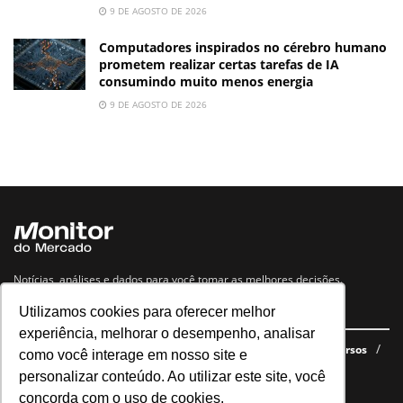
9 DE AGOSTO DE 2026
Computadores inspirados no cérebro humano
prometem realizar certas tarefas de IA
consumindo muito menos energia
9 DE AGOSTO DE 2026
Notícias, análises e dados para você tomar as melhores decisões.
Utilizamos cookies para oferecer melhor
Navegue no site
experiência, melhorar o desempenho, analisar
Últimas notícias
Quem somos
E-books gratuitos
Cursos
como você interage em nosso site e
Política de privacidade
personalizar conteúdo. Ao utilizar este site, você
concorda com o uso de cookies.