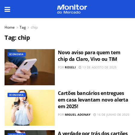
Home
Tag
chip
Tag:
chip
Novo aviso para quem tem
ECONOMIA
chip da Claro, Vivo ou TIM
POR
ROSELI
13 DE AGOSTO DE 2025
Cartões bancários entregues
ECONOMIA
em casa levantam novo alerta
em 2025!
POR
MIGUEL ADONAY
16 DE JUNHO DE 2025
A verdade por trás dos cartões