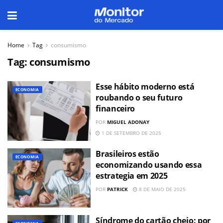
Home
Tag
consumismo
Tag:
consumismo
Esse hábito moderno está
ECONOMIA
roubando o seu futuro
financeiro
POR
MIGUEL ADONAY
1 DE SETEMBRO DE 2025
Brasileiros estão
ECONOMIA
economizando usando essa
estrategia em 2025
POR
PATRICK
8 DE MAIO DE 2025
Síndrome do cartão cheio: por