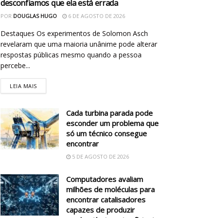
desconfiamos que ela está errada
POR
DOUGLAS HUGO
6 DE AGOSTO DE 2026
Destaques Os experimentos de Solomon Asch
revelaram que uma maioria unânime pode alterar
respostas públicas mesmo quando a pessoa
percebe...
LEIA MAIS
Cada turbina parada pode
esconder um problema que
só um técnico consegue
encontrar
5 DE AGOSTO DE 2026
Computadores avaliam
milhões de moléculas para
encontrar catalisadores
capazes de produzir