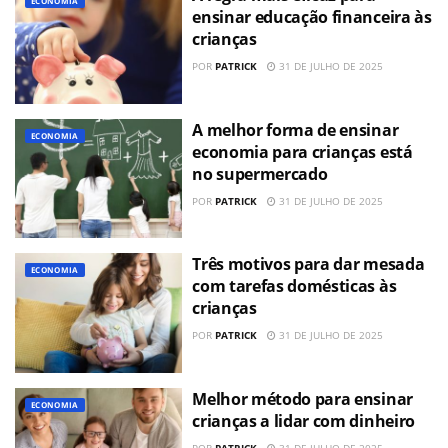
ECONOMIA
ensinar educação financeira às
crianças
POR
PATRICK
31 DE JULHO DE 2025
A melhor forma de ensinar
ECONOMIA
economia para crianças está
no supermercado
POR
PATRICK
31 DE JULHO DE 2025
Três motivos para dar mesada
ECONOMIA
com tarefas domésticas às
crianças
POR
PATRICK
31 DE JULHO DE 2025
Melhor método para ensinar
ECONOMIA
crianças a lidar com dinheiro
POR
PATRICK
31 DE JULHO DE 2025