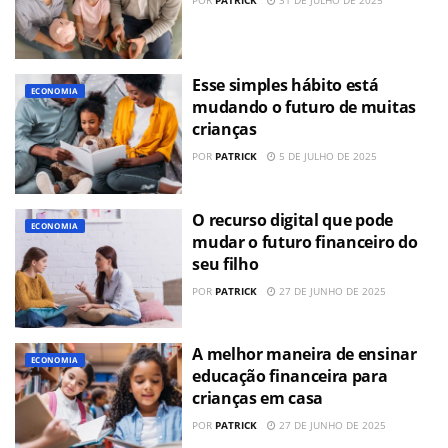
Esse simples hábito está
ECONOMIA
mudando o futuro de muitas
crianças
POR
PATRICK
5 DE JULHO DE 2025
O recurso digital que pode
ECONOMIA
mudar o futuro financeiro do
seu filho
POR
PATRICK
27 DE JUNHO DE 2025
A melhor maneira de ensinar
ECONOMIA
educação financeira para
crianças em casa
POR
PATRICK
27 DE JUNHO DE 2025