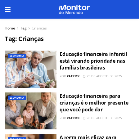
Home
Tag
Crianças
Tag:
Crianças
Educação financeira infantil
ECONOMIA
está virando prioridade nas
famílias brasileiras
POR
PATRICK
29 DE AGOSTO DE 2025
Educação financeira para
ECONOMIA
crianças é o melhor presente
que você pode dar
POR
PATRICK
20 DE AGOSTO DE 2025
A regra mais eficaz para