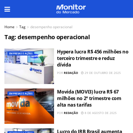
Home
Tag
desempenho operacional
Tag:
desempenho operacional
Hypera lucra R$ 456 milhões no
EMPRESAS E AÇÕES
terceiro trimestre e reduz
dívida
POR
REDAÇÃO
29 DE OUTUBRO DE 2025
Movida (MOVI3) lucra R$ 67
EMPRESAS E AÇÕES
milhões no 2º trimestre com
alta nas tarifas
POR
REDAÇÃO
8 DE AGOSTO DE 2025
Lucro do IRB Brasil aumenta