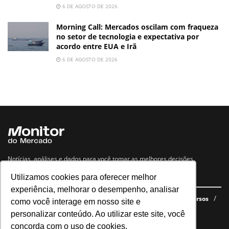
6 DE AGOSTO DE 2026
Morning Call: Mercados oscilam com fraqueza
no setor de tecnologia e expectativa por
acordo entre EUA e Irã
6 DE AGOSTO DE 2026
Notícias, análises e dados para você tomar as melhores decisões.
Utilizamos cookies para oferecer melhor
Navegue no site
experiência, melhorar o desempenho, analisar
Últimas notícias
Quem somos
E-books gratuitos
Cursos
como você interage em nosso site e
Política de privacidade
personalizar conteúdo. Ao utilizar este site, você
concorda com o uso de cookies.