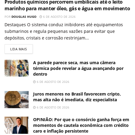
Produtos químicos percorrem umbilicais até o leito
marinho para manter óleo, gás e água em movimento
POR
DOUGLAS HUGO
6 DE AGOSTO DE 2026
Destaques O sistema conduz inibidores até equipamentos
submarinos e regula pequenas vazões para evitar que
depósitos, cristais e corrosão restrinjam...
LEIA MAIS
A parede parece seca, mas uma câmera
térmica pode revelar a água avançando por
dentro
6 DE AGOSTO DE 2026
Juros menores no Brasil favorecem cripto,
mas alta não é imediata, diz especialista
6 DE AGOSTO DE 2026
OPINIÃO: Por que o consórcio ganha força em
momentos de cautela econômica com crédito
caro e inflação persistente