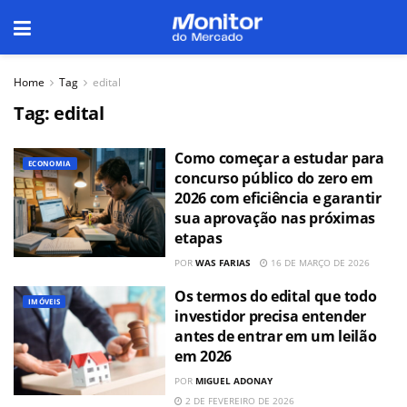
Home
Tag
edital
Tag:
edital
Como começar a estudar para
ECONOMIA
concurso público do zero em
2026 com eficiência e garantir
sua aprovação nas próximas
etapas
POR
WAS FARIAS
16 DE MARÇO DE 2026
Os termos do edital que todo
IMÓVEIS
investidor precisa entender
antes de entrar em um leilão
em 2026
POR
MIGUEL ADONAY
2 DE FEVEREIRO DE 2026