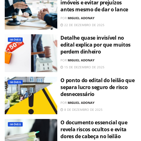
imóveis e evitar prejuízos
antes mesmo de dar o lance
POR
MIGUEL ADONAY
22 DE DEZEMBRO DE 2025
Detalhe quase invisível no
IMÓVEIS
edital explica por que muitos
perdem dinheiro
POR
MIGUEL ADONAY
15 DE DEZEMBRO DE 2025
O ponto do edital do leilão que
IMÓVEIS
separa lucro seguro de risco
desnecessário
POR
MIGUEL ADONAY
8 DE DEZEMBRO DE 2025
O documento essencial que
IMÓVEIS
revela riscos ocultos e evita
dores de cabeça no leilão