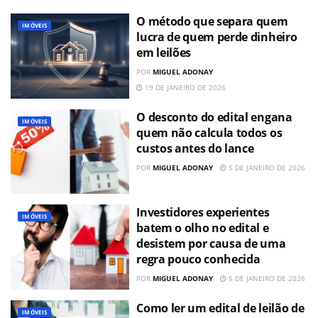
O método que separa quem
IMÓVEIS
lucra de quem perde dinheiro
em leilões
POR
MIGUEL ADONAY
19 DE JANEIRO DE 2026
O desconto do edital engana
IMÓVEIS
quem não calcula todos os
custos antes do lance
POR
MIGUEL ADONAY
5 DE JANEIRO DE 2026
Investidores experientes
IMÓVEIS
batem o olho no edital e
desistem por causa de uma
regra pouco conhecida
POR
MIGUEL ADONAY
5 DE JANEIRO DE 2026
Como ler um edital de leilão de
IMÓVEIS