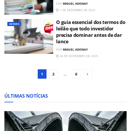
POR
MIGUEL ADONAY
1 DE DEZEMBRO DE 2025
O guia essencial dos termos do
IMÓVEIS
leilão que todo investidor
precisa dominar antes de dar
lance
POR
MIGUEL ADONAY
24 DE NOVEMBRO DE 2025
1
2
…
6
ÚLTIMAS NOTÍCIAS