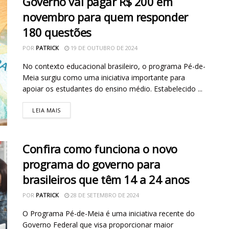
Governo vai pagar R$ 200 em
novembro para quem responder
180 questões
POR
PATRICK
19 DE OUTUBRO DE 2024
No contexto educacional brasileiro, o programa Pé-de-
Meia surgiu como uma iniciativa importante para
apoiar os estudantes do ensino médio. Estabelecido ...
LEIA MAIS
Confira como funciona o novo
programa do governo para
brasileiros que têm 14 a 24 anos
POR
PATRICK
28 DE SETEMBRO DE 2024
O Programa Pé-de-Meia é uma iniciativa recente do
Governo Federal que visa proporcionar maior