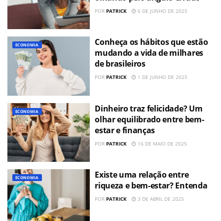
POR
PATRICK
6 DE JUNHO DE 2025
Conheça os hábitos que estão
ECONOMIA
mudando a vida de milhares
de brasileiros
POR
PATRICK
1 DE JUNHO DE 2025
Dinheiro traz felicidade? Um
ECONOMIA
olhar equilibrado entre bem-
estar e finanças
POR
PATRICK
16 DE MAIO DE 2025
Existe uma relação entre
ECONOMIA
riqueza e bem-estar? Entenda
POR
PATRICK
3 DE ABRIL DE 2025