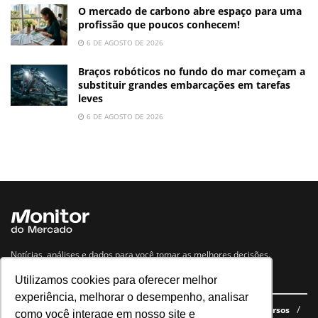
O mercado de carbono abre espaço para uma
profissão que poucos conhecem!
6 DE AGOSTO DE 2026
Braços robóticos no fundo do mar começam a
substituir grandes embarcações em tarefas
leves
6 DE AGOSTO DE 2026
Notícias, análises e dados para você tomar as melhores decisões.
Utilizamos cookies para oferecer melhor
Navegue no site
experiência, melhorar o desempenho, analisar
Últimas notícias
Quem somos
E-books gratuitos
Cursos
como você interage em nosso site e