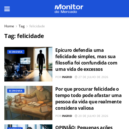
Home
Tag
felicidade
Tag:
felicidade
Epicuro defendia uma
ECONOMIA
felicidade simples, mas sua
filosofia foi confundida com
uma vida de excessos
POR
INGRID
27 DE JULHO DE 2026
Por que procurar felicidade o
ECONOMIA
tempo todo pode afastar uma
pessoa da vida que realmente
considera valiosa
POR
INGRID
20 DE JULHO DE 2026
OPINIÃO: Pequenas ações