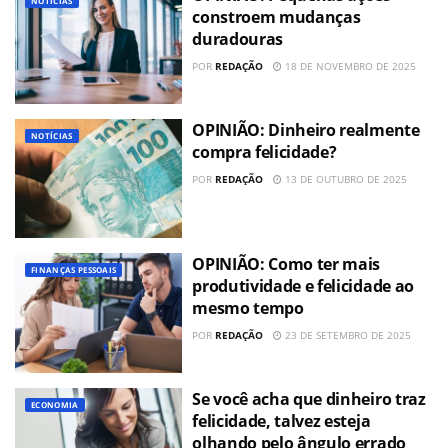
NOTÍCIAS
constroem mudanças
duradouras
POR
REDAÇÃO
18 DE NOVEMBRO DE 2025
OPINIÃO: Dinheiro realmente
NOTÍCIAS
compra felicidade?
POR
REDAÇÃO
13 DE OUTUBRO DE 2025
OPINIÃO: Como ter mais
FINANÇAS PESSOAIS
produtividade e felicidade ao
mesmo tempo
POR
REDAÇÃO
23 DE SETEMBRO DE 2025
Se você acha que dinheiro traz
ECONOMIA
felicidade, talvez esteja
olhando pelo ângulo errado