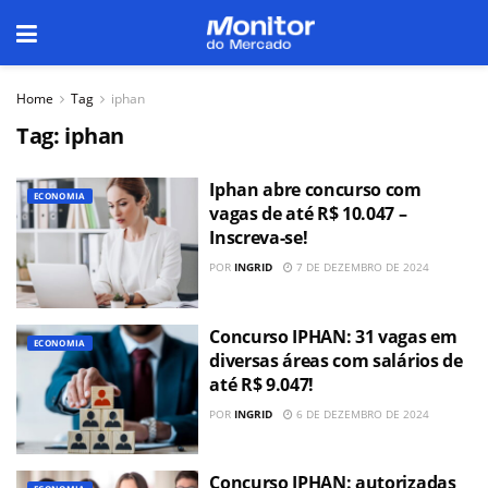
Home
Tag
iphan
Tag:
iphan
Iphan abre concurso com
ECONOMIA
vagas de até R$ 10.047 –
Inscreva-se!
POR
INGRID
7 DE DEZEMBRO DE 2024
Concurso IPHAN: 31 vagas em
ECONOMIA
diversas áreas com salários de
até R$ 9.047!
POR
INGRID
6 DE DEZEMBRO DE 2024
Concurso IPHAN: autorizadas