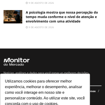
9 DE AGOSTO DE 2026
A psicologia mostra que nossa percepção do
tempo muda conforme o nível de atenção e
envolvimento com uma atividade
9 DE AGOSTO DE 2026
Notícias, análises e dados para você tomar as melhores decisões.
Utilizamos cookies para oferecer melhor
Navegue no site
experiência, melhorar o desempenho, analisar
Últimas notícias
Quem somos
E-books gratuitos
Cursos
como você interage em nosso site e
Política de privacidade
personalizar conteúdo. Ao utilizar este site, você
concorda com o uso de cookies.