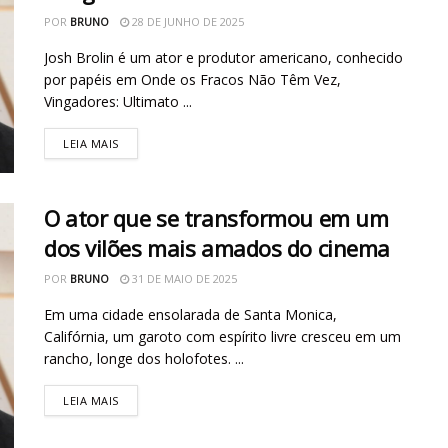
POR
BRUNO
28 DE JUNHO DE 2025
Josh Brolin é um ator e produtor americano, conhecido
por papéis em Onde os Fracos Não Têm Vez,
Vingadores: Ultimato ...
LEIA MAIS
O ator que se transformou em um
dos vilões mais amados do cinema
POR
BRUNO
31 DE MAIO DE 2025
Em uma cidade ensolarada de Santa Monica,
Califórnia, um garoto com espírito livre cresceu em um
rancho, longe dos holofotes. ...
LEIA MAIS