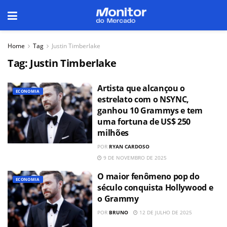
Home
Tag
Justin Timberlake
Tag:
Justin Timberlake
Artista que alcançou o
ECONOMIA
estrelato com o NSYNC,
ganhou 10 Grammys e tem
uma fortuna de US$ 250
milhões
POR
RYAN CARDOSO
9 DE NOVEMBRO DE 2025
O maior fenômeno pop do
ECONOMIA
século conquista Hollywood e
o Grammy
POR
BRUNO
12 DE JULHO DE 2025