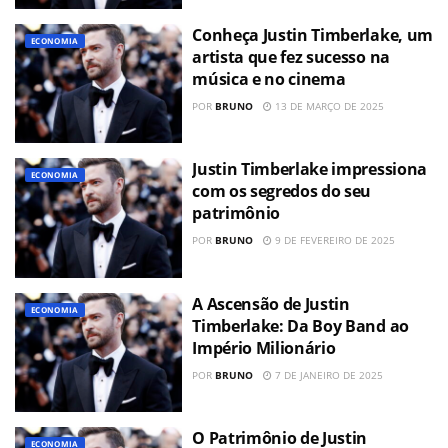
Conheça Justin Timberlake, um
ECONOMIA
artista que fez sucesso na
música e no cinema
POR
BRUNO
13 DE MARÇO DE 2025
Justin Timberlake impressiona
ECONOMIA
com os segredos do seu
patrimônio
POR
BRUNO
9 DE FEVEREIRO DE 2025
A Ascensão de Justin
ECONOMIA
Timberlake: Da Boy Band ao
Império Milionário
POR
BRUNO
7 DE JANEIRO DE 2025
O Patrimônio de Justin
ECONOMIA