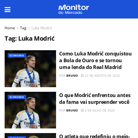
Home
Tag
Luka Modrić
Tag:
Luka Modrić
Como Luka Modrić conquistou
ECONOMIA
a Bola de Ouro e se tornou
uma lenda do Real Madrid
POR
BRUNO
22 DE AGOSTO DE 2025
O que Modrić enfrentou antes
ECONOMIA
da fama vai surpreender você
POR
BRUNO
6 DE JULHO DE 2025
O atleta que redefiniu o meio-