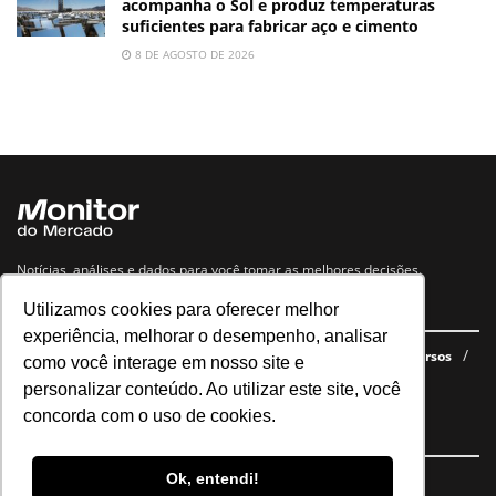
acompanha o Sol e produz temperaturas
suficientes para fabricar aço e cimento
8 DE AGOSTO DE 2026
Notícias, análises e dados para você tomar as melhores decisões.
Utilizamos cookies para oferecer melhor
Navegue no site
experiência, melhorar o desempenho, analisar
Últimas notícias
Quem somos
E-books gratuitos
Cursos
como você interage em nosso site e
Política de privacidade
personalizar conteúdo. Ao utilizar este site, você
concorda com o uso de cookies.
Siga nossas redes
Ok, entendi!