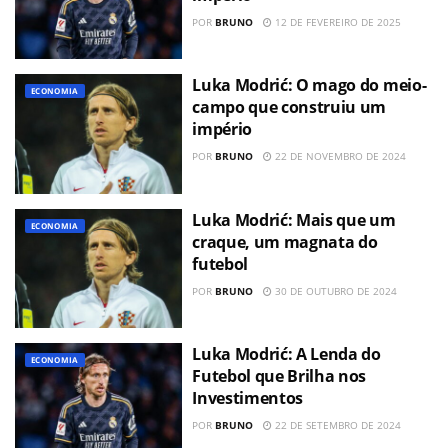
POR
BRUNO
12 DE FEVEREIRO DE 2025
Luka Modrić: O mago do meio-
ECONOMIA
campo que construiu um
império
POR
BRUNO
22 DE NOVEMBRO DE 2024
Luka Modrić: Mais que um
ECONOMIA
craque, um magnata do
futebol
POR
BRUNO
30 DE OUTUBRO DE 2024
Luka Modrić: A Lenda do
ECONOMIA
Futebol que Brilha nos
Investimentos
POR
BRUNO
22 DE SETEMBRO DE 2024