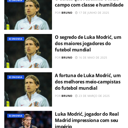
ECONOMIA
campo com classe e humildade
POR
BRUNO
17 DE JUNHO DE 2025
O segredo de Luka Modrić, um
ECONOMIA
dos maiores jogadores do
futebol mundial
POR
BRUNO
16 DE MAIO DE 2025
A fortuna de Luka Modrić, um
ECONOMIA
dos melhores meio-campistas
do futebol mundial
POR
BRUNO
23 DE MARÇO DE 2025
Luka Modrić, jogador do Real
ECONOMIA
Madrid impressiona com seu
império