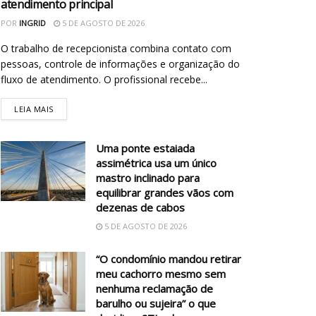
atendimento principal
POR
INGRID
5 DE AGOSTO DE 2026
O trabalho de recepcionista combina contato com
pessoas, controle de informações e organização do
fluxo de atendimento. O profissional recebe...
LEIA MAIS
Uma ponte estaiada
assimétrica usa um único
mastro inclinado para
equilibrar grandes vãos com
dezenas de cabos
5 DE AGOSTO DE 2026
“O condomínio mandou retirar
meu cachorro mesmo sem
nenhuma reclamação de
barulho ou sujeira” o que