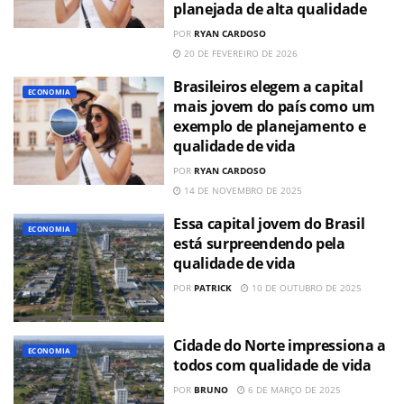
planejada de alta qualidade
POR
RYAN CARDOSO
20 DE FEVEREIRO DE 2026
Brasileiros elegem a capital
ECONOMIA
mais jovem do país como um
exemplo de planejamento e
qualidade de vida
POR
RYAN CARDOSO
14 DE NOVEMBRO DE 2025
Essa capital jovem do Brasil
ECONOMIA
está surpreendendo pela
qualidade de vida
POR
PATRICK
10 DE OUTUBRO DE 2025
Cidade do Norte impressiona a
ECONOMIA
todos com qualidade de vida
POR
BRUNO
6 DE MARÇO DE 2025