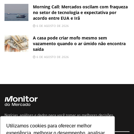
Morning Call: Mercados oscilam com fraqueza
no setor de tecnologia e expectativa por
acordo entre EUA e Irã
6 DE AGOSTO DE 2026
A casa pode criar mofo mesmo sem
vazamento quando o ar úmido não encontra
saída
6 DE AGOSTO DE 2026
Notícias, análises e dados para você tomar as melhores decisões.
Utilizamos cookies para oferecer melhor
Navegue no site
experiência, melhorar o desempenho, analisar