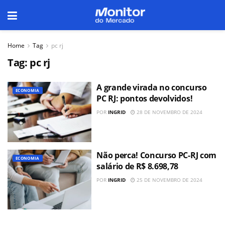
Home
Tag
pc rj
Tag:
pc rj
A grande virada no concurso
ECONOMIA
PC RJ: pontos devolvidos!
POR
INGRID
28 DE NOVEMBRO DE 2024
Não perca! Concurso PC-RJ com
ECONOMIA
salário de R$ 8.698,78
POR
INGRID
25 DE NOVEMBRO DE 2024