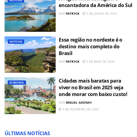
NOTÍCIAS
encantadora da América do Sul
POR
PATRYCK
3 DE JUNHO DE 2025
Essa região no nordeste é o
NOTÍCIAS
destino mais completo do
Brasil
POR
PATRYCK
5 DE MAIO DE 2025
Cidades mais baratas para
ECONOMIA
viver no Brasil em 2025 veja
onde morar com baixo custo!
POR
MIGUEL ADONAY
9 DE FEVEREIRO DE 2025
ÚLTIMAS NOTÍCIAS