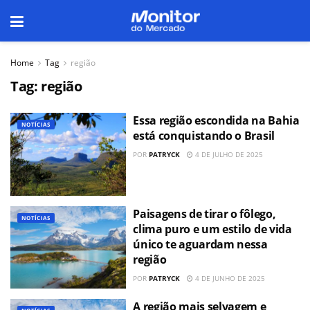
Home
Tag
região
Tag:
região
Essa região escondida na Bahia
NOTÍCIAS
está conquistando o Brasil
POR
PATRYCK
4 DE JULHO DE 2025
Paisagens de tirar o fôlego,
NOTÍCIAS
clima puro e um estilo de vida
único te aguardam nessa
região
POR
PATRYCK
4 DE JUNHO DE 2025
A região mais selvagem e