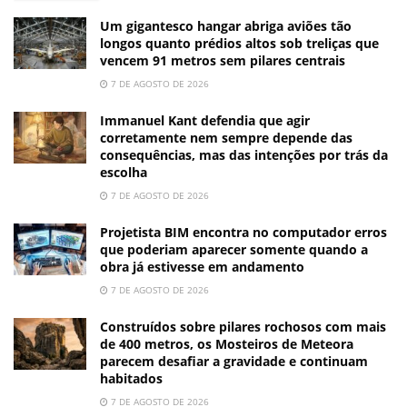
Um gigantesco hangar abriga aviões tão
longos quanto prédios altos sob treliças que
vencem 91 metros sem pilares centrais
7 DE AGOSTO DE 2026
Immanuel Kant defendia que agir
corretamente nem sempre depende das
consequências, mas das intenções por trás da
escolha
7 DE AGOSTO DE 2026
Projetista BIM encontra no computador erros
que poderiam aparecer somente quando a
obra já estivesse em andamento
7 DE AGOSTO DE 2026
Construídos sobre pilares rochosos com mais
de 400 metros, os Mosteiros de Meteora
parecem desafiar a gravidade e continuam
habitados
7 DE AGOSTO DE 2026