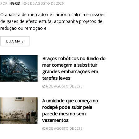
POR
INGRID
6 DE AGOSTO DE 2026
O analista de mercado de carbono calcula emissões
de gases de efeito estufa, acompanha projetos de
redução ou remoção e...
LEIA MAIS
Braços robóticos no fundo do
mar começam a substituir
grandes embarcações em
tarefas leves
6 DE AGOSTO DE 2026
A umidade que começa no
rodapé pode subir pela
parede mesmo sem
vazamentos
6 DE AGOSTO DE 2026