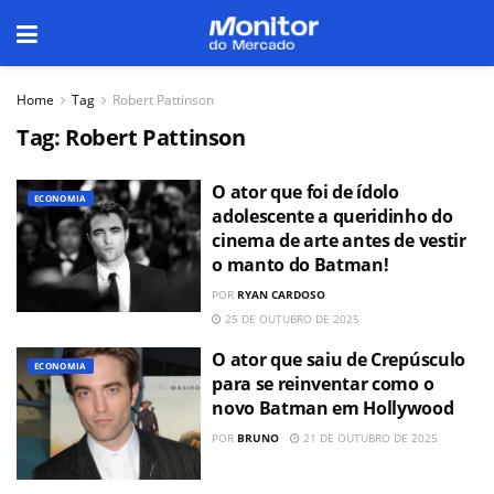
Home
Tag
Robert Pattinson
Tag:
Robert Pattinson
O ator que foi de ídolo
ECONOMIA
adolescente a queridinho do
cinema de arte antes de vestir
o manto do Batman!
POR
RYAN CARDOSO
25 DE OUTUBRO DE 2025
O ator que saiu de Crepúsculo
ECONOMIA
para se reinventar como o
novo Batman em Hollywood
POR
BRUNO
21 DE OUTUBRO DE 2025