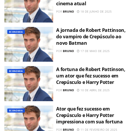
cinema atual
POR
BRUNO
18 DE JUNHO DE 2025
A jornada de Robert Pattinson,
ECONOMIA
do vampiro de Crepúsculo ao
novo Batman
POR
BRUNO
17 DE MAIO DE 2025
A fortuna de Robert Pattinson,
ECONOMIA
um ator que fez sucesso em
Crepúsculo e Harry Potter
POR
BRUNO
10 DE ABRIL DE 2025
Ator que fez sucesso em
ECONOMIA
Crepúsculo e Harry Potter
impressiona com sua fortuna
POR
BRUNO
11 DE FEVEREIRO DE 2025