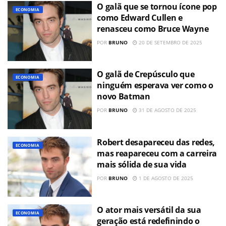
O galã que se tornou ícone pop
ECONOMIA
como Edward Cullen e
renasceu como Bruce Wayne
POR
BRUNO
20 DE SETEMBRO DE 2025
O galã de Crepúsculo que
ECONOMIA
ninguém esperava ver como o
novo Batman
POR
BRUNO
31 DE AGOSTO DE 2025
Robert desapareceu das redes,
ECONOMIA
mas reapareceu com a carreira
mais sólida de sua vida
POR
BRUNO
1 DE AGOSTO DE 2025
O ator mais versátil da sua
ECONOMIA
geração está redefinindo o