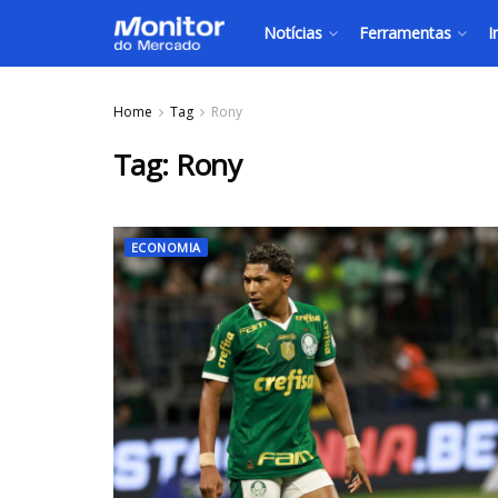
Notícias
Ferramentas
I
Home
Tag
Rony
Tag:
Rony
ECONOMIA