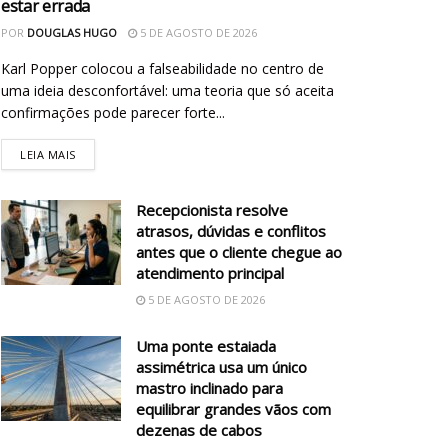
estar errada
POR
DOUGLAS HUGO
5 DE AGOSTO DE 2026
Karl Popper colocou a falseabilidade no centro de
uma ideia desconfortável: uma teoria que só aceita
confirmações pode parecer forte...
LEIA MAIS
Recepcionista resolve
atrasos, dúvidas e conflitos
antes que o cliente chegue ao
atendimento principal
5 DE AGOSTO DE 2026
Uma ponte estaiada
assimétrica usa um único
mastro inclinado para
equilibrar grandes vãos com
dezenas de cabos