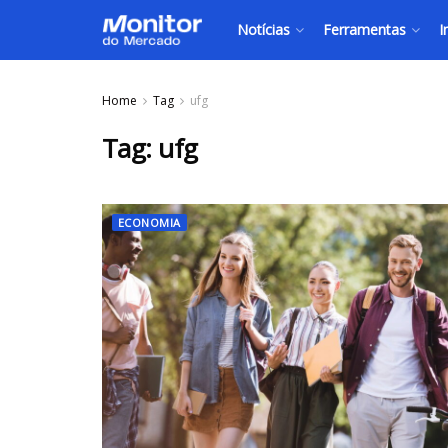
Notícias
Ferramentas
I
Home
Tag
ufg
Tag:
ufg
ECONOMIA