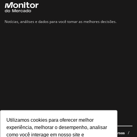
Notícias, análises e dados para você tomar as melhores decisões.
Utilizamos cookies para oferecer melhor
Navegue no site
experiência, melhorar o desempenho, analisar
Últimas notícias
Quem somos
E-books gratuitos
Cursos
como você interage em nosso site e