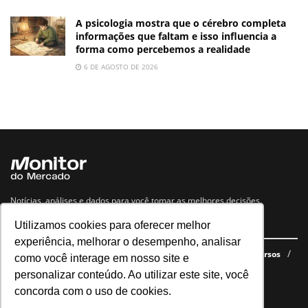
A psicologia mostra que o cérebro completa
informações que faltam e isso influencia a
forma como percebemos a realidade
6 DE AGOSTO DE 2026
Notícias, análises e dados para você tomar as melhores decisões.
Utilizamos cookies para oferecer melhor
Navegue no site
experiência, melhorar o desempenho, analisar
Últimas notícias
Quem somos
E-books gratuitos
Cursos
como você interage em nosso site e
Política de privacidade
personalizar conteúdo. Ao utilizar este site, você
concorda com o uso de cookies.
Siga nossas redes