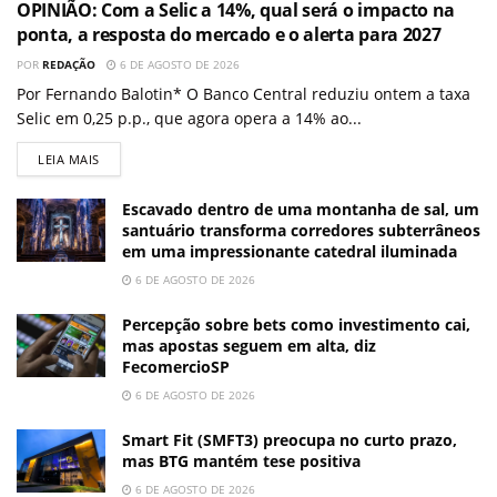
OPINIÃO: Com a Selic a 14%, qual será o impacto na
ponta, a resposta do mercado e o alerta para 2027
POR
REDAÇÃO
6 DE AGOSTO DE 2026
Por Fernando Balotin* O Banco Central reduziu ontem a taxa
Selic em 0,25 p.p., que agora opera a 14% ao...
LEIA MAIS
Escavado dentro de uma montanha de sal, um
santuário transforma corredores subterrâneos
em uma impressionante catedral iluminada
6 DE AGOSTO DE 2026
Percepção sobre bets como investimento cai,
mas apostas seguem em alta, diz
FecomercioSP
6 DE AGOSTO DE 2026
Smart Fit (SMFT3) preocupa no curto prazo,
mas BTG mantém tese positiva
6 DE AGOSTO DE 2026