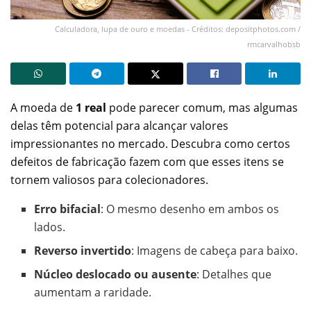
Calculadora, lupa de ouro e moedas - Créditos: depositphotos.com /
rmcarvalhobsb
A moeda de
1 real
pode parecer comum, mas algumas
delas têm potencial para alcançar valores
impressionantes no mercado. Descubra como certos
defeitos de fabricação fazem com que esses itens se
tornem valiosos para colecionadores.
Erro bifacial
: O mesmo desenho em ambos os
lados.
Reverso invertido
: Imagens de cabeça para baixo.
Núcleo deslocado ou ausente
: Detalhes que
aumentam a raridade.