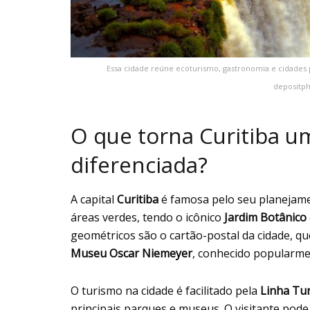
Essa cidade reúne ecoturismo, gastronomia e cidades pl
depositph
O que torna Curitiba um
diferenciada?
A capital
Curitiba
é famosa pelo seu planejame
áreas verdes, tendo o icônico
Jardim Botânico
geométricos são o cartão-postal da cidade, q
Museu Oscar Niemeyer
, conhecido popularm
O turismo na cidade é facilitado pela
Linha Tu
principais parques e museus. O visitante pode