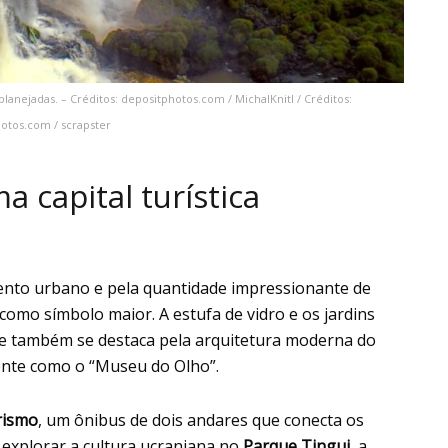
anejadas. – Créditos: depositphotos.com / MichalKnitl / Créditos:
otos.com / scrapster
a capital turística
nto urbano e pela quantidade impressionante de
como símbolo maior. A estufa de vidro e os jardins
ue também se destaca pela arquitetura moderna do
ente como o “Museu do Olho”.
rismo
, um ônibus de dois andares que conecta os
 explorar a cultura ucraniana no
Parque Tingui
, a