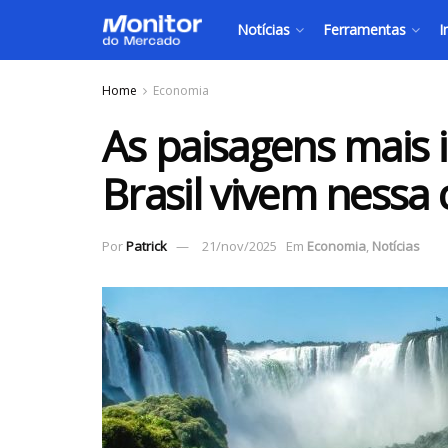
Notícias
Ferramentas
I
Home
Economia
As paisagens mais 
Brasil vivem nessa 
Por
Patrick
21/nov/2025
Em
Economia
,
Notícias