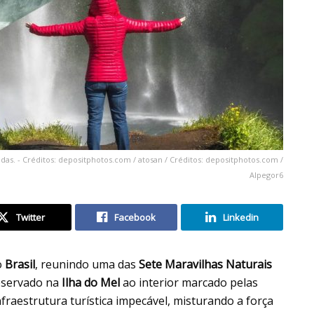
as. - Créditos: depositphotos.com / atosan / Créditos: depositphotos.com /
Alpegor6
Twitter
Facebook
Linkedin
o
Brasil
, reunindo uma das
Sete Maravilhas Naturais
reservado na
Ilha do Mel
ao interior marcado pelas
fraestrutura turística impecável, misturando a força