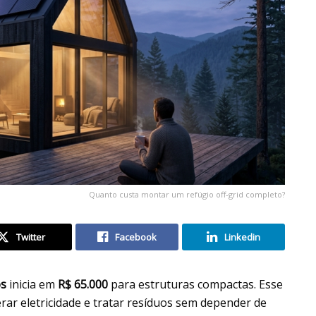
Quanto custa montar um refúgio off-grid completo?
Twitter
Facebook
Linkedin
os
inicia em
R$ 65.000
para estruturas compactas. Esse
rar eletricidade e tratar resíduos sem depender de