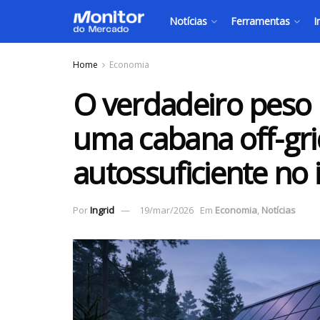
Notícias
Ferramentas
I
Home
Economia
O verdadeiro peso
uma cabana off-gri
autossuficiente no 
Por
Ingrid
19/mar/2026
Em
Economia
,
Notícias