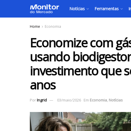
Notícias
Ferramentas
I
Home
Economia
Economize com gás 
usando biodigestor
investimento que 
anos
Por
Ingrid
03/maio/2026
Em
Economia
,
Notícias