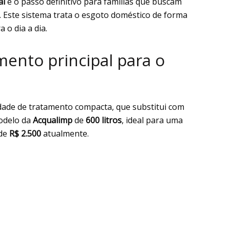
al
é o passo definitivo para famílias que buscam
. Este sistema trata o esgoto doméstico de forma
o dia a dia.
ento principal para o
idade de tratamento compacta, que substitui com
modelo da
Acqualimp
de
600 litros
, ideal para uma
 de
R$ 2.500
atualmente.