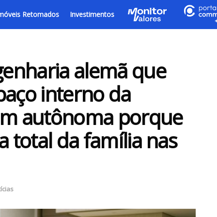
móveis Retomados
Investimentos
ngenharia alemã que
paço interno da
gem autônoma porque
a total da família nas
ícias