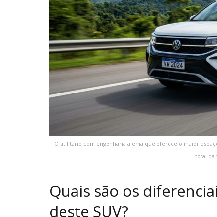
O utilitário com engenharia alemã que oferece o maior espaç
total da
Quais são os diferencia
deste SUV?