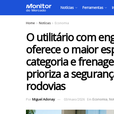
Notícias
Ferramentas
I
Home
Notícias
Economia
O utilitário com e
oferece o maior es
categoria e frena
prioriza a seguranç
rodovias
Por
Miguel Adonay
03/maio/2026
Em
Economia
,
Not