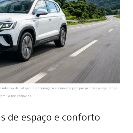
o interno da categoria e frenagem autônoma porque prioriza a segurança
 família nas rodovias
is de espaço e conforto