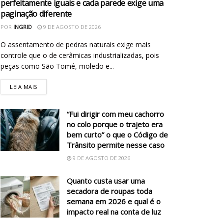
perfeitamente iguais e cada parede exige uma
paginação diferente
POR
INGRID
9 DE AGOSTO DE 2026
O assentamento de pedras naturais exige mais
controle que o de cerâmicas industrializadas, pois
peças como São Tomé, moledo e...
LEIA MAIS
“Fui dirigir com meu cachorro
no colo porque o trajeto era
bem curto” o que o Código de
Trânsito permite nesse caso
9 DE AGOSTO DE 2026
Quanto custa usar uma
secadora de roupas toda
semana em 2026 e qual é o
impacto real na conta de luz