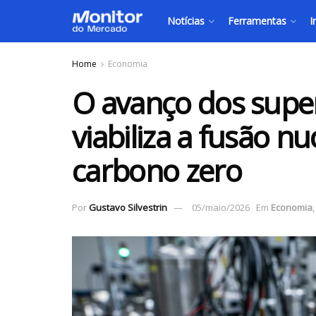
Notícias
Ferramentas
I
Home
Economia
O avanço dos supe
viabiliza a fusão nu
carbono zero
Por
Gustavo Silvestrin
05/maio/2026
Em
Economia