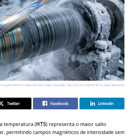
o permitem reatores de fusão nuclear dez vezes menores e mais baratos
Twitter
Facebook
Linkedin
a temperatura (
HTS
) representa o maior salto
lear, permitindo campos magnéticos de intensidade sem