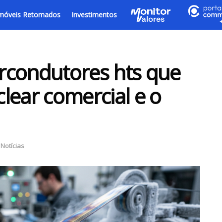
móveis Retomados
Investimentos
rcondutores hts que
clear comercial e o
,
Notícias