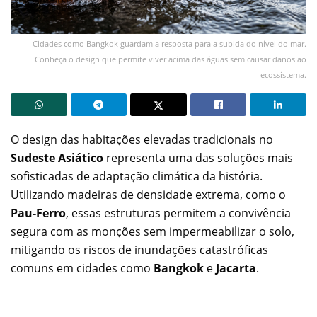
Cidades como Bangkok guardam a resposta para a subida do nível do mar.
Conheça o design que permite viver acima das águas sem causar danos ao
ecossistema.
O design das habitações elevadas tradicionais no
Sudeste Asiático
representa uma das soluções mais
sofisticadas de adaptação climática da história.
Utilizando madeiras de densidade extrema, como o
Pau-Ferro
, essas estruturas permitem a convivência
segura com as monções sem impermeabilizar o solo,
mitigando os riscos de inundações catastróficas
comuns em cidades como
Bangkok
e
Jacarta
.