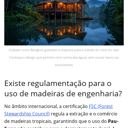
Cidades como Bangkok guardam a resposta para a subida do nível do mar.
Conheça o design que permite viver acima das águas sem causar danos ao
ecossistema.
Existe regulamentação para o
uso de madeiras de engenharia?
No âmbito internacional, a certificação
FSC (Forest
Stewardship Council)
regula a extração e o comércio
de madeiras tropicais, garantindo que o uso do
Pau-