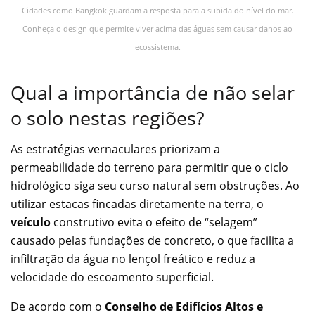
Cidades como Bangkok guardam a resposta para a subida do nível do mar.
Conheça o design que permite viver acima das águas sem causar danos ao
ecossistema.
Qual a importância de não selar
o solo nestas regiões?
As estratégias vernaculares priorizam a
permeabilidade do terreno para permitir que o ciclo
hidrológico siga seu curso natural sem obstruções. Ao
utilizar estacas fincadas diretamente na terra, o
veículo
construtivo evita o efeito de “selagem”
causado pelas fundações de concreto, o que facilita a
infiltração da água no lençol freático e reduz a
velocidade do escoamento superficial.
De acordo com o
Conselho de Edifícios Altos e