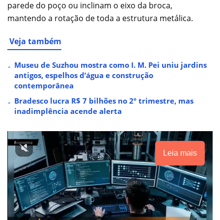
parede do poço ou inclinam o eixo da broca,
mantendo a rotação de toda a estrutura metálica.
Veja também
Museu de Suzhou mostra como I. M. Pei uniu jardins
antigos, espelhos d’água e construção
contemporânea
Bradesco lucra R$ 7 bilhões no 2º trimestre, mas
inadimplência acende alerta
Leia mais