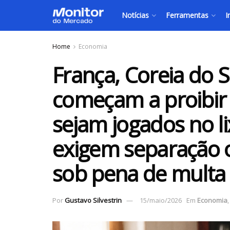
Notícias
Ferramentas
I
Home
Economia
França, Coreia do 
começam a proibir
sejam jogados no l
exigem separação o
sob pena de multa
Por
Gustavo Silvestrin
15/maio/2026
Em
Economia