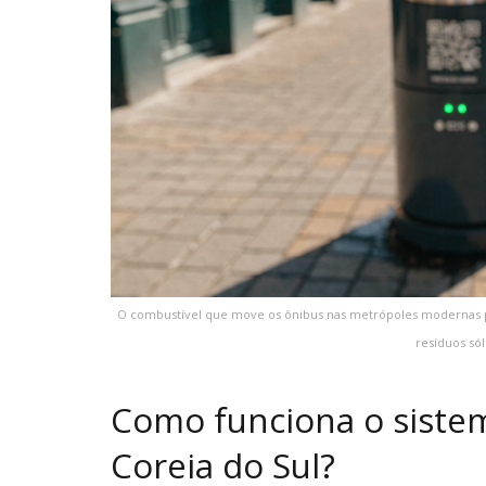
O combustível que move os ônibus nas metrópoles modernas po
resíduos sól
Como funciona o sistem
Coreia do Sul?