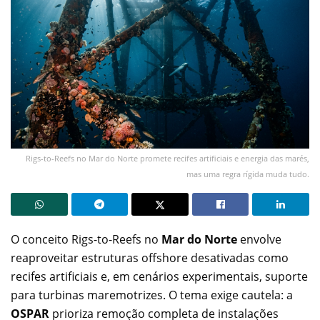
Rigs-to-Reefs no Mar do Norte promete recifes artificiais e energia das marés,
mas uma regra rígida muda tudo.
O conceito Rigs-to-Reefs no
Mar do Norte
envolve
reaproveitar estruturas offshore desativadas como
recifes artificiais e, em cenários experimentais, suporte
para turbinas maremotrizes. O tema exige cautela: a
OSPAR
prioriza remoção completa de instalações