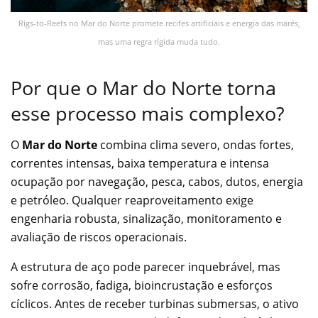
Rigs-to-Reefs no Mar do Norte promete recifes artificiais e energia das marés,
mas uma regra rígida muda tudo.
Por que o Mar do Norte torna
esse processo mais complexo?
O
Mar do Norte
combina clima severo, ondas fortes,
correntes intensas, baixa temperatura e intensa
ocupação por navegação, pesca, cabos, dutos, energia
e petróleo. Qualquer reaproveitamento exige
engenharia robusta, sinalização, monitoramento e
avaliação de riscos operacionais.
A estrutura de aço pode parecer inquebrável, mas
sofre corrosão, fadiga, bioincrustação e esforços
cíclicos. Antes de receber turbinas submersas, o ativo