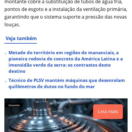
montante cobre a substituição de tubos de água fria,
pontos de esgoto e a instalação da ventilação primária,
garantindo que o sistema suporte a pressão das novas
louças.
Veja também
Metade do território em regiões de mananciais, a
pioneira rodovia de concreto da América Latina e a
imensidão verde da serra: os contrastes deste
destino
Técnico de PLSV mantém máquinas que desenrolam
quilômetros de dutos no fundo do mar
Leia mais