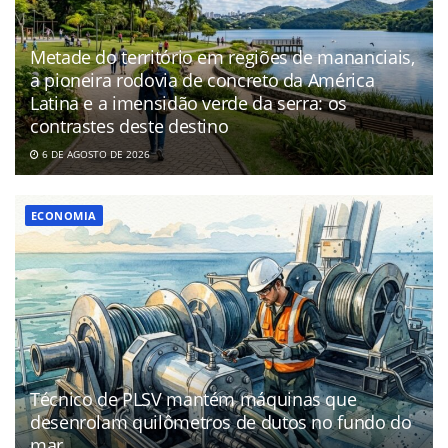
Metade do território em regiões de mananciais,
a pioneira rodovia de concreto da América
Latina e a imensidão verde da serra: os
contrastes deste destino
6 DE AGOSTO DE 2026
ECONOMIA
Técnico de PLSV mantém máquinas que
desenrolam quilômetros de dutos no fundo do
mar