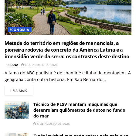
ECONOMIA
Metade do território em regiões de mananciais, a
pioneira rodovia de concreto da América Latina e a
imensidão verde da serra: os contrastes deste destino
POR
ANA
6 DE AGOSTO DE 2026
A fama do ABC paulista é de chaminé e linha de montagem. A
geografia conta outra história. Em São Bernardo...
LEIA MAIS
Técnico de PLSV mantém máquinas que
desenrolam quilômetros de dutos no fundo
do mar
6 DE AGOSTO DE 2026
O gás invisível que pode entrar pelo solo e se