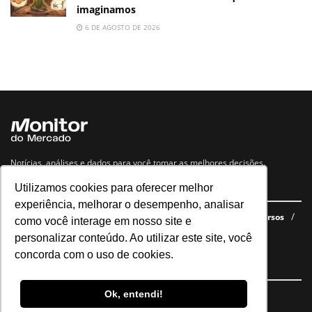
imaginamos
6 DE AGOSTO DE 2026
Notícias, análises e dados para você tomar as melhores decisões.
Utilizamos cookies para oferecer melhor
Navegue no site
experiência, melhorar o desempenho, analisar
Últimas notícias
Quem somos
E-books gratuitos
Cursos
como você interage em nosso site e
Política de privacidade
personalizar conteúdo. Ao utilizar este site, você
concorda com o uso de cookies.
Siga nossas redes
Ok, entendi!