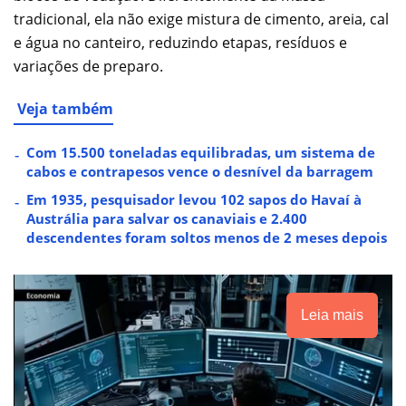
tradicional, ela não exige mistura de cimento, areia, cal
e água no canteiro, reduzindo etapas, resíduos e
variações de preparo.
Veja também
Com 15.500 toneladas equilibradas, um sistema de
cabos e contrapesos vence o desnível da barragem
Em 1935, pesquisador levou 102 sapos do Havaí à
Austrália para salvar os canaviais e 2.400
descendentes foram soltos menos de 2 meses depois
Leia mais