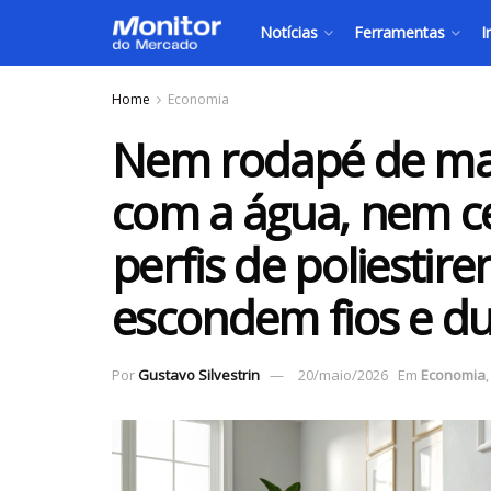
Notícias
Ferramentas
I
Home
Economia
Nem rodapé de ma
com a água, nem ce
perfis de poliestir
escondem fios e du
Por
Gustavo Silvestrin
20/maio/2026
Em
Economia