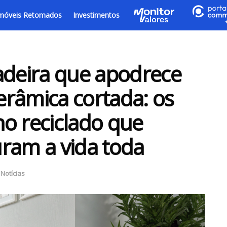
móveis Retomados
Investimentos
deira que apodrece
râmica cortada: os
eno reciclado que
ram a vida toda
,
Notícias