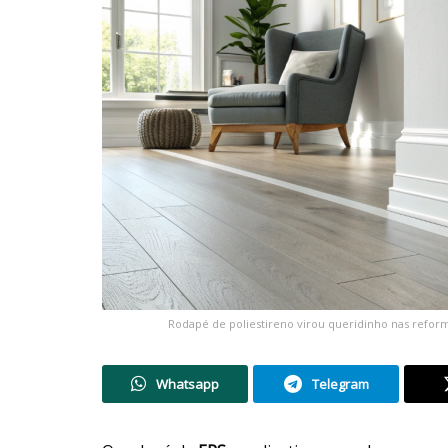
Rodapé de poliestireno virou queridinho nas refo
Whatsapp
Telegram