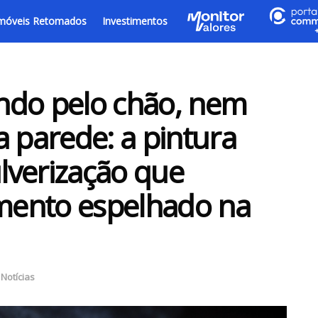
móveis Retomados
Investimentos
ndo pelo chão, nem
a parede: a pintura
lverização que
mento espelhado na
,
Notícias