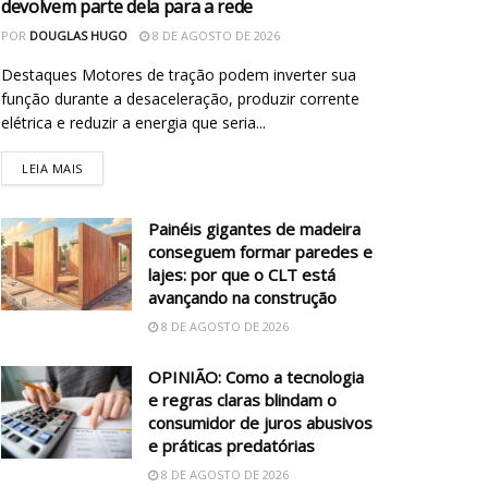
devolvem parte dela para a rede
POR
DOUGLAS HUGO
8 DE AGOSTO DE 2026
Destaques Motores de tração podem inverter sua
função durante a desaceleração, produzir corrente
elétrica e reduzir a energia que seria...
LEIA MAIS
Painéis gigantes de madeira
conseguem formar paredes e
lajes: por que o CLT está
avançando na construção
8 DE AGOSTO DE 2026
OPINIÃO: Como a tecnologia
e regras claras blindam o
consumidor de juros abusivos
e práticas predatórias
8 DE AGOSTO DE 2026