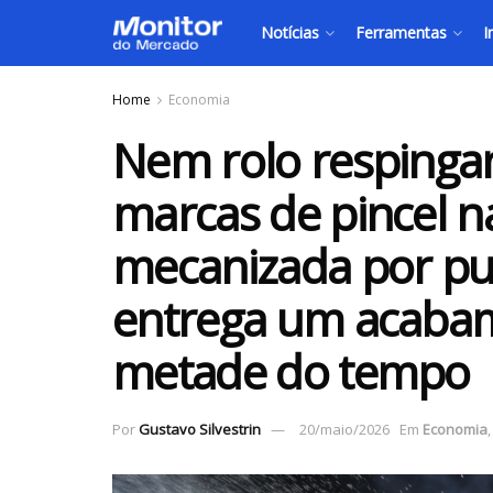
Notícias
Ferramentas
I
Home
Economia
Nem rolo respinga
marcas de pincel n
mecanizada por pu
entrega um acaba
metade do tempo
Por
Gustavo Silvestrin
20/maio/2026
Em
Economia