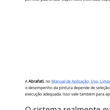
A
Abrafati
, no
Manual de Aplicação, Uso, Limp
o desempenho da pintura depende de seleção 
execução adequada. Isso vale também para ap
O sistema realmente evi